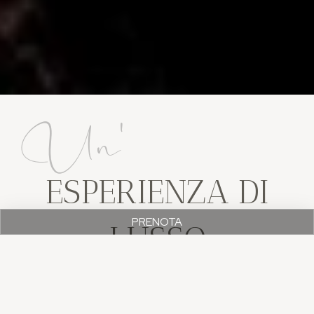
Un'
ESPERIENZA DI
PRENOTA
LUSSO