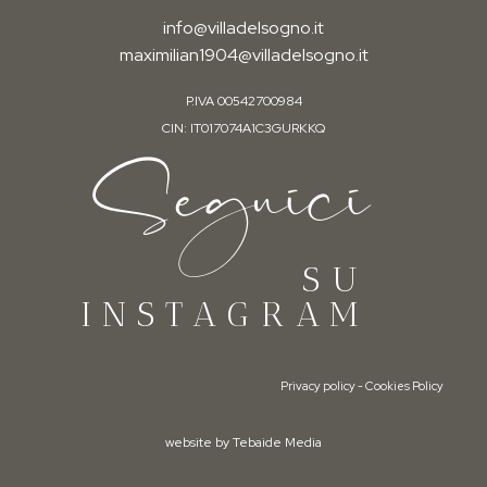
info@villadelsogno.it
maximilian1904@villadelsogno.it
P.IVA 00542700984
CIN: IT017074A1C3GURKKQ
Seguici
SU
INSTAGRAM
Privacy policy
-
Cookies Policy
website by Tebaide Media