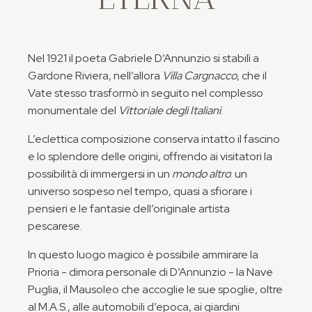
Nel 1921 il poeta Gabriele D’Annunzio si stabilì a
Gardone Riviera, nell’allora
Villa Cargnacco
, che il
Vate stesso trasformò in seguito nel complesso
monumentale del
Vittoriale degli Italiani
.
L’eclettica composizione conserva intatto il fascino
e lo splendore delle origini, offrendo ai visitatori la
possibilità di immergersi in un
mondo altro
: un
universo sospeso nel tempo, quasi a sfiorare i
pensieri e le fantasie dell’originale artista
pescarese.
In questo luogo magico è possibile ammirare la
Prioria - dimora personale di D’Annunzio - la Nave
Puglia, il Mausoleo che accoglie le sue spoglie, oltre
al M.A.S., alle automobili d’epoca, ai giardini